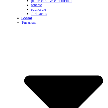
piante curative e medicinali
senecio
euphorbie
altri cactus
Bonsai
Terrarium