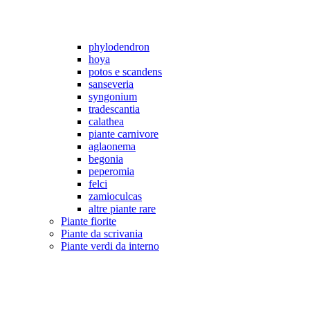
phylodendron
hoya
potos e scandens
sanseveria
syngonium
tradescantia
calathea
piante carnivore
aglaonema
begonia
peperomia
felci
zamioculcas
altre piante rare
Piante fiorite
Piante da scrivania
Piante verdi da interno