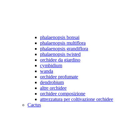
phalaenopsis bonsai
phalaenopsis multiflora
phalaenopsis grandiflora
phalaenopsis twisted
orchidee da giardino
cymbidium
wanda
orchidee profumate
dendrobium
altre orchidee
orchidee composizione
attrezzatura per coltivazione orchidee
Cactus