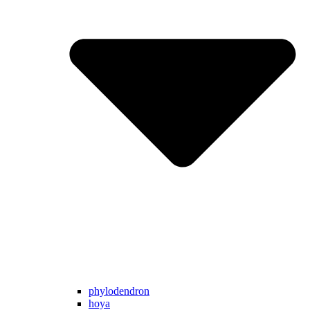
phylodendron
hoya