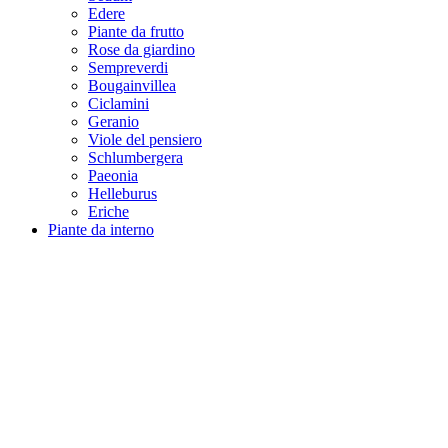
Edere
Piante da frutto
Rose da giardino
Sempreverdi
Bougainvillea
Ciclamini
Geranio
Viole del pensiero
Schlumbergera
Paeonia
Helleburus
Eriche
Piante da interno