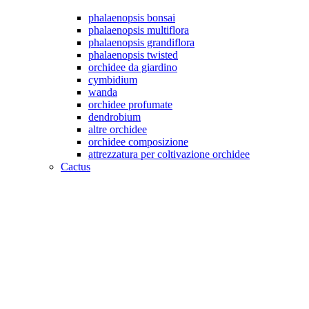
phalaenopsis bonsai
phalaenopsis multiflora
phalaenopsis grandiflora
phalaenopsis twisted
orchidee da giardino
cymbidium
wanda
orchidee profumate
dendrobium
altre orchidee
orchidee composizione
attrezzatura per coltivazione orchidee
Cactus